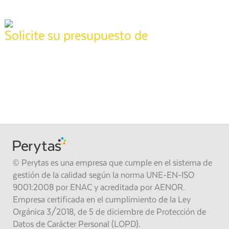
Solicite su presupuesto de
tasación
Póngase en contacto con nuestros técnicos especializados para
realizar su informe,
pida presupuesto sin compromiso y recíbalo en
24 horas
.
También puede llamarnos gratis al
900 373 861
.
SOLICITAR PRESUPUESTO
© Perytas es una empresa que cumple en el sistema de
gestión de la calidad según la norma UNE-EN-ISO
9001:2008 por ENAC y acreditada por AENOR.
Empresa certificada en el cumplimiento de la Ley
Orgánica 3/2018, de 5 de diciembre de Protección de
Datos de Carácter Personal (LOPD).