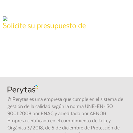
Solicite su presupuesto de
tasación
Póngase en contacto con nuestros técnicos especializados para
realizar su informe,
pida presupuesto sin compromiso y recíbalo en
24 horas
.
También puede llamarnos gratis al
900 373 861
.
SOLICITAR PRESUPUESTO
© Perytas es una empresa que cumple en el sistema de
gestión de la calidad según la norma UNE-EN-ISO
9001:2008 por ENAC y acreditada por AENOR.
Empresa certificada en el cumplimiento de la Ley
Orgánica 3/2018, de 5 de diciembre de Protección de