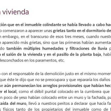
 vivienda
ión que en el inmueble colindante se había llevado a cabo ha
ro comenzaron a aparecer unas
grietas tanto en el dormitorio de
n embargo, en el transcurso de esos tres meses, cuando nuest
ían aparecido más grietas, sino que las primeras habían aument
cido
también múltiples humedades y filtraciones de lluvia
p
 el salón de la vivienda y en el pasillo de la planta baja
, hab
desconchados en los paramentos, etc.
to con el responsable de la demolición justo en el mismo mome
 que éste le dijo que no se preocupara y que repararía los daños
que
aún permanecían los arreglos provisionales que
habían he
 el local
, como el débil puntal colocado en la cumbrera que
 un poco de yeso habían colocado entre un muro y la fachada, p
caída del muro
, llevó a nuestros peritos a declarar que hacía fa
s físicos tanto de los propietarios del inmueble como de 