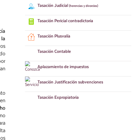
Tasación
Judicial
(herencias y divorcios)
Tasación
Pericial contradictoria
cía
Tasación
Plusvalía
 la
ros
Tasación
Contable
ado
or
Aplazamiento
de impuestos
ían
Tasación
Justificación subvenciones
nto
Tasación
Expropiatoria
 en
cho
 no
ara
lta
los