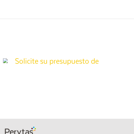
Solicite su presupuesto de
tasación
Póngase en contacto con nuestros técnicos especializados para
pida presupuesto sin compromiso y recíbalo en
24 horas
.
También puede llamarnos gratis al
900 373 861
.