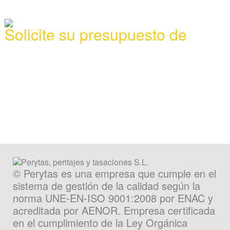
Solicite su presupuesto de
tasación
Póngase en contacto con nuestros técnicos
especializados para realizar su informe,
pida presupuesto sin compromiso y recíbalo en
24
horas
.
También puede llamarnos gratis al
900 373 861
.
SOLICITAR PRESUPUESTO
© Perytas es una empresa que cumple en el
sistema de gestión de la calidad según la
norma UNE-EN-ISO 9001:2008 por ENAC y
acreditada por AENOR. Empresa certificada
en el cumplimiento de la Ley Orgánica