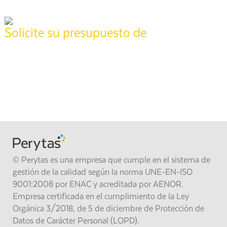
Solicite su presupuesto de
tasación
Póngase en contacto con nuestros técnicos especializados para
realizar su informe,
pida presupuesto sin compromiso y recíbalo en
24 horas
.
También puede llamarnos gratis al
900 373 861
.
SOLICITAR PRESUPUESTO
© Perytas es una empresa que cumple en el sistema de
gestión de la calidad según la norma UNE-EN-ISO
9001:2008 por ENAC y acreditada por AENOR.
Empresa certificada en el cumplimiento de la Ley
Orgánica 3/2018, de 5 de diciembre de Protección de
Datos de Carácter Personal (LOPD).