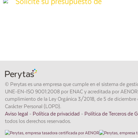
Solicite su presupuesto de
tasación
Póngase en contacto con nuestros técnicos especializados para
pida presupuesto sin compromiso y recíbalo en
24 horas
.
También puede llamarnos gratis al
900 373 861
.
© Perytas es una empresa que cumple en el sistema de gestió
UNE-EN-ISO 9001:2008 por ENAC y acreditada por AENOR. E
cumplimiento de la Ley Orgánica 3/2018, de 5 de diciembre 
Carácter Personal (LOPD).
Aviso legal
-
Política de privacidad
-
Política de Terceros de 
todos los derechos reservados.