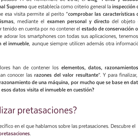
unal Supremo
que establecía como criterio general la
inspección 
ue esa visita permite al perito “
comprobar las características 
mismas
, mediante el
examen personal y directo
del objeto
er tenido en cuenta por no contener el
estado de conservación o
de adorar los smartphones con todas sus aplicaciones, tenemos
n el inmueble
, aunque siempre utilicen además otra informaci
lores han de contener los
elementos, datos, razonamiento
dan conocer las
razones del valor resultante
“. Y para finalizar,
l razonamiento de una máquina, por mucho que se base en da
 esos datos visita el inmueble en cuestión?
izar pretasaciones?
cífico en el que hablamos sobre las pretasaciones. Descubre el
pretasaciones
.