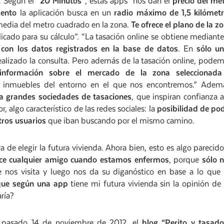
. Según el
“20 Minutos”
, estas apps “nos dan el
precio del me
iento
la aplicación busca en un
radio máximo de 1,5 kilómet
 media del metro cuadrado en la zona.
Te ofrece el plano de la z
icado para su cálculo”. “La tasación online se obtiene mediante
n con los datos registrados en la base de datos
. En
sólo u
 realizado la consulta. Pero además de la tasación online, pode
a información sobre el mercado de la zona seleccionad
s inmuebles del entorno en el que nos encontremos.” Adem
a grandes sociedades de tasaciones
, que inspiran confianza a
, algo característico de las redes sociales: la
posibilidad de po
otros usuarios
que iban buscando por el mismo camino.
a de elegir la futura vivienda. Ahora bien, esto es algo parecido
ace cualquier amigo cuando estamos enfermos
, porque
sólo 
nos visita y luego nos da su diganóstico en base a lo que
 que según una app
tiene mi futura vivienda sin la opinión de
aría?
el pasado 14 de noviembre de 2012, el
blog “Perito y tasado