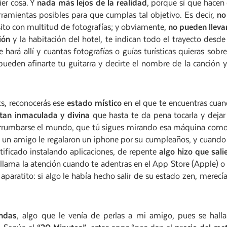
er cosa. Y
nada más lejos de la realidad
, porque sí que hacen
erramientas posibles para que cumplas tal objetivo. Es decir,
no
ito con multitud de fotografías; y obviamente,
no pueden lleva
ión
y la habitación del hotel, te indican todo el trayecto desde
ará allí y cuantas fotografías o guías turísticas quieras sobre
 pueden afinarte tu guitarra y decirte el nombre de la canción y
ts, reconocerás ese
estado místico
en el que te encuentras cua
 tan inmaculada y divina
que hasta te da pena tocarla y dejar
 derrumbarse el mundo, que tú sigues mirando esa máquina como
 a un amigo le regalaron un iphone por su cumpleaños, y cuando
ificado instalando aplicaciones, de repente
algo hizo que sali
o llama la atención cuando te adentras en el App Store (Apple) o
paratito: si algo le había hecho salir de su estado zen, merecía
endas
, algo que le venía de perlas a mi amigo, pues se hall