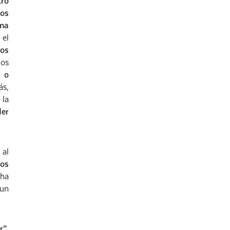
tro
ros
ona
 el
nos
mos
a o
ás,
 la
der
 al
nos
 ha
 un
r”
,