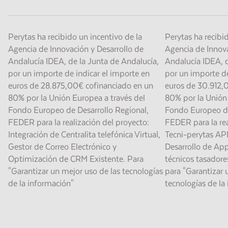
Perytas ha recibido un incentivo de la
Perytas ha recibi
Agencia de Innovación y Desarrollo de
Agencia de Innova
Andalucía IDEA, de la Junta de Andalucía,
Andalucía IDEA, d
por un importe de indicar el importe en
por un importe de
euros de 28.875,00€ cofinanciado en un
euros de 30.912,
80% por la Unión Europea a través del
80% por la Unión 
Fondo Europeo de Desarrollo Regional,
Fondo Europeo de
FEDER para la realización del proyecto:
FEDER para la rea
Integración de Centralita telefónica Virtual,
Tecni-perytas APP
Gestor de Correo Electrónico y
Desarrollo de App
Optimización de CRM Existente. Para
técnicos tasadore
"Garantizar un mejor uso de las tecnologías
para "Garantizar 
de la información"
tecnologías de la