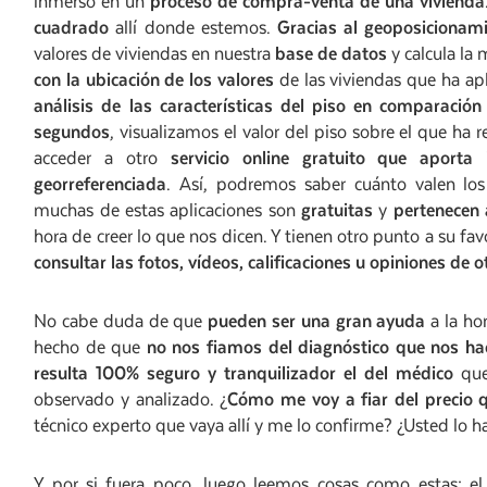
inmerso en un
proceso de compra-venta de una vivienda
cuadrado
allí donde estemos.
Gracias al geoposicionam
valores de viviendas en nuestra
base de datos
y calcula la
con la ubicación de los valores
de las viviendas que ha apl
análisis de las características del piso en comparació
segundos
, visualizamos el valor del piso sobre el que ha
acceder a otro
servicio online gratuito que aport
georreferenciada
. Así, podremos saber cuánto valen lo
muchas de estas aplicaciones son
gratuitas
y
pertenecen 
hora de creer lo que nos dicen. Y tienen otro punto a su favor
consultar las fotos, vídeos, calificaciones u opiniones de 
No cabe duda de que
pueden ser una gran ayuda
a la hor
hecho de que
no nos fiamos del diagnóstico que nos h
resulta 100% seguro y tranquilizador el del médico
que 
observado y analizado. ¿
Cómo me voy a fiar del precio
técnico experto que vaya allí y me lo confirme? ¿Usted lo h
Y por si fuera poco, luego leemos cosas como estas: 