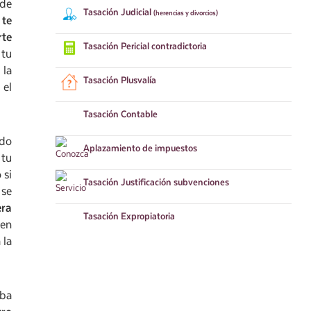
 de
Tasación
Judicial
(herencias y divorcios)
 te
rte
Tasación
Pericial contradictoria
 tu
 la
Tasación
Plusvalía
 el
Tasación
Contable
ndo
Aplazamiento
de impuestos
 tu
 si
Tasación
Justificación subvenciones
 se
era
Tasación
Expropiatoria
 en
 la
aba