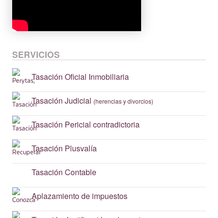
SERVICIOS
Tasación
Oficial Inmobiliaria
Tasación
Judicial
(herencias y divorcios)
Tasación
Pericial contradictoria
Tasación
Plusvalía
Tasación
Contable
Aplazamiento
de impuestos