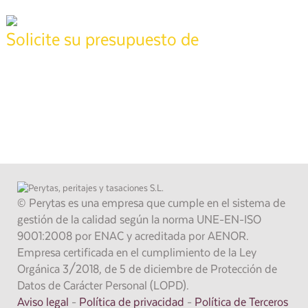
tasación
Solicite su presupuesto de
Póngase en contacto con nuestros técnicos especializados para
realizar su informe,
24 horas
pida presupuesto sin compromiso y recíbalo en
.
900 373 861
También puede llamarnos gratis al
.
SOLICITAR PRESUPUESTO
© Perytas es una empresa que cumple en el sistema de
gestión de la calidad según la norma UNE-EN-ISO
9001:2008 por ENAC y acreditada por AENOR.
Empresa certificada en el cumplimiento de la Ley
Orgánica 3/2018, de 5 de diciembre de Protección de
Datos de Carácter Personal (LOPD).
Aviso legal
-
Política de privacidad
-
Política de Terceros