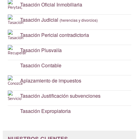
Tasación
Oficial Inmobiliaria
Tasación
Judicial
(herencias y divorcios)
Tasación
Pericial contradictoria
Tasación
Plusvalía
Tasación
Contable
Aplazamiento
de impuestos
Tasación
Justificación subvenciones
Tasación
Expropiatoria
NUESTROS CLIENTES