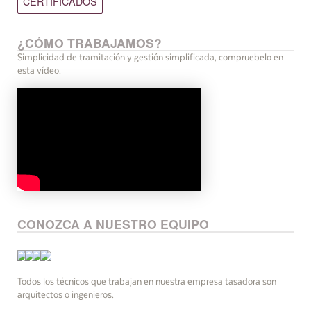
CERTIFICADOS
¿CÓMO TRABAJAMOS?
Simplicidad de tramitación y gestión simplificada, compruebelo en
esta vídeo.
CONOZCA A NUESTRO EQUIPO
Todos los técnicos que trabajan en nuestra empresa tasadora son
arquitectos o ingenieros.