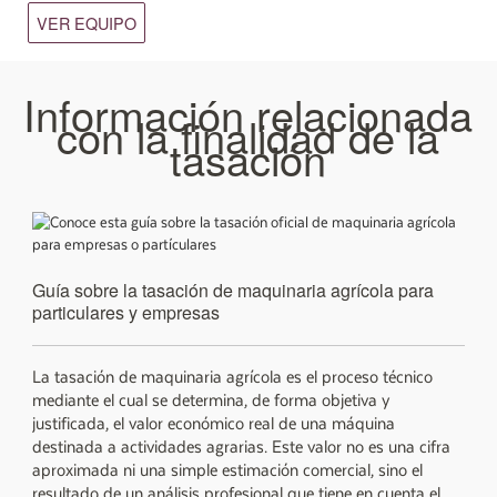
VER EQUIPO
Información relacionada
con la
finalidad de la
tasación
Guía sobre la tasación de maquinaria agrícola para
particulares y empresas
La tasación de maquinaria agrícola es el proceso técnico
mediante el cual se determina, de forma objetiva y
justificada, el valor económico real de una máquina
destinada a actividades agrarias. Este valor no es una cifra
aproximada ni una simple estimación comercial, sino el
resultado de un análisis profesional que tiene en cuenta el