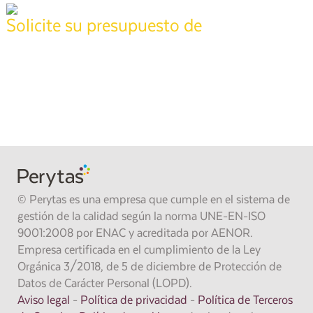
Solicite su presupuesto de
tasación
Póngase en contacto con nuestros técnicos especializados para
realizar su informe,
pida presupuesto sin compromiso y recíbalo en
24 horas
.
También puede llamarnos gratis al
900 373 861
.
SOLICITAR PRESUPUESTO
© Perytas es una empresa que cumple en el sistema de
gestión de la calidad según la norma UNE-EN-ISO
9001:2008 por ENAC y acreditada por AENOR.
Empresa certificada en el cumplimiento de la Ley
Orgánica 3/2018, de 5 de diciembre de Protección de
Datos de Carácter Personal (LOPD).
Aviso legal
-
Política de privacidad
-
Política de Terceros