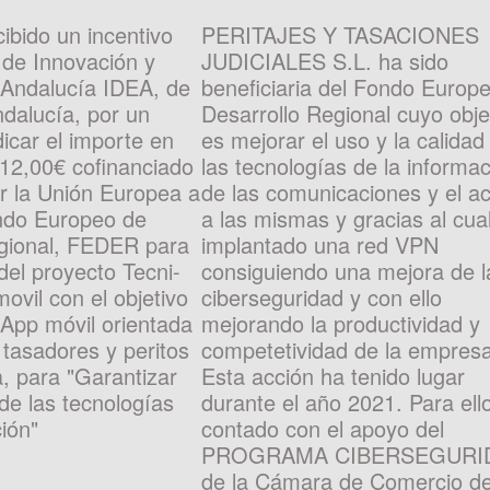
ibido un incentivo
PERITAJES Y TASACIONES
 de Innovación y
JUDICIALES S.L. ha sido
 Andalucía IDEA, de
beneficiaria del Fondo Europ
ndalucía, por un
Desarrollo Regional cuyo obje
icar el importe en
es mejorar el uso y la calidad
12,00€ cofinanciado
las tecnologías de la informac
r la Unión Europea a
de las comunicaciones y el a
ondo Europeo de
a las mismas y gracias al cua
egional, FEDER para
implantado una red VPN
 del proyecto Tecni-
consiguiendo una mejora de l
ovil con el objetivo
ciberseguridad y con ello
 App móvil orientada
mejorando la productividad y
 tasadores y peritos
competetividad de la empresa
, para "Garantizar
Esta acción ha tenido lugar
de las tecnologías
durante el año 2021. Para ell
ión"
contado con el apoyo del
PROGRAMA CIBERSEGURI
de la Cámara de Comercio d