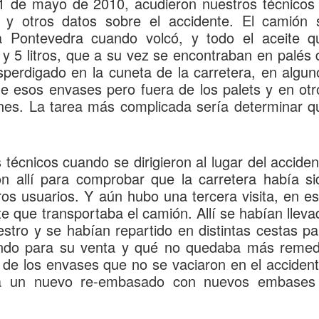
21 de mayo de 2010,
acudieron nuestros técnicos 
 y otros datos sobre el accidente. El camión 
 Pontevedra
cuando volcó, y todo el aceite q
y 5 litros
, que a su vez se encontraban en
palés 
sperdigado en la
cuneta de la carretera
, en algun
e esos envases pero fuera de los palets y en otr
nes. La tarea más complicada sería
determinar q
técnicos cuando se dirigieron al lugar del acciden
on allí para
comprobar que la carretera había si
ros usuarios. Y aún hubo una
tercera
visita, en es
te que transportaba el camión
. Allí se habían llev
iestro y
se habían repartido en distintas cestas
pa
ando para su venta y qué no quedaba más remed
 de los envases
que no se vaciaron en el accident
ara un nuevo re-embasado
con nuevos embases