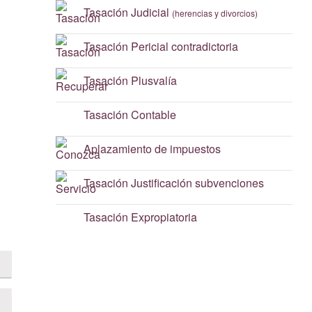
Tasación
Judicial
(herencias y divorcios)
Tasación
Pericial contradictoria
Tasación
Plusvalía
Tasación
Contable
Aplazamiento
de impuestos
Tasación
Justificación subvenciones
Tasación
Expropiatoria