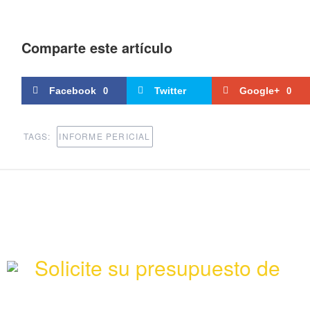
Comparte este artículo
Facebook
Twitter
Google+
0
0
TAGS:
INFORME PERICIAL
Solicite su presupuesto de
ta
Póngase en contacto con nuestros técnicos especi
pida presupuesto sin compromiso y recíbalo en
2