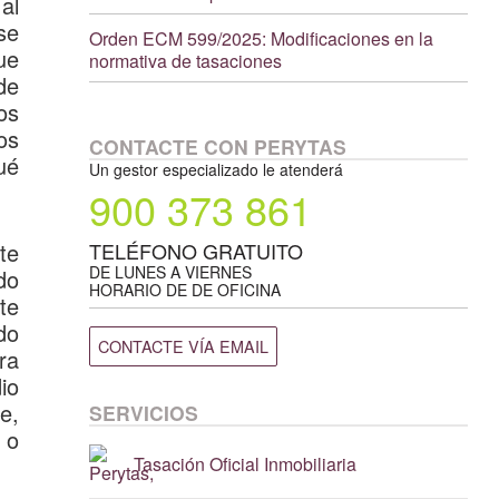
al
se
Orden ECM 599/2025: Modificaciones en la
ue
normativa de tasaciones
de
os
os
CONTACTE CON PERYTAS
ué
Un gestor especializado le atenderá
900 373 861
te
TELÉFONO GRATUITO
DE LUNES A VIERNES
do
HORARIO DE DE OFICINA
te
ado
CONTACTE VÍA EMAIL
ra
io
e,
SERVICIOS
 o
Tasación
Oficial Inmobiliaria