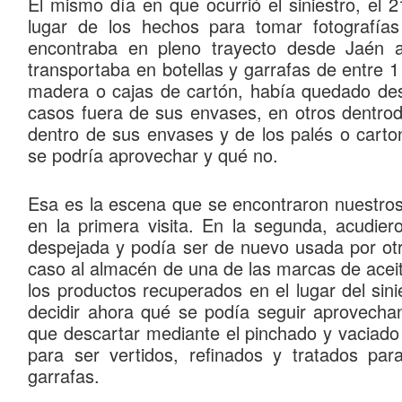
El
mismo día en que ocurrió el siniestro
, el 
lugar de los hechos
para tomar fotografías
encontraba en pleno trayecto
desde Jaén a
transportaba en
botellas y garrafas de entre 1 
madera o cajas de cartón
, había quedado de
casos fuera de sus envases, en otros dentrod
dentro de sus envases y de los palés o carto
se podría aprovechar y qué no
.
Esa es la escena que se encontraron nuestros 
en la primera visita. En la
segunda
, acudier
despejada
y podía ser de nuevo usada por ot
caso al
almacén de una de las marcas de acei
los productos recuperados en el lugar del sin
decidir ahora qué se podía seguir aprovech
que descartar mediante el
pinchado y vaciado
para ser
vertidos, refinados y tratados p
garrafas.