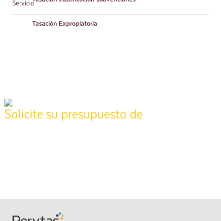
Tasación
Expropiatoria
Solicite su presupuesto de
tasación
Póngase en contacto con nuestros técnicos especializados para
realizar su informe,
pida presupuesto sin compromiso y recíbalo en
24 horas
.
También puede llamarnos gratis al
900 373 861
.
SOLICITAR PRESUPUESTO